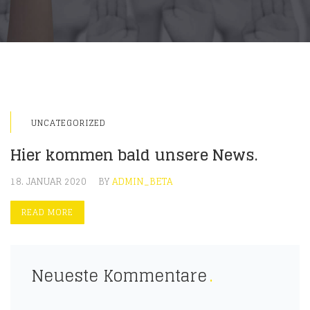
UNCATEGORIZED
Hier kommen bald unsere News.
18. JANUAR 2020
BY
ADMIN_BETA
READ MORE
Neueste Kommentare