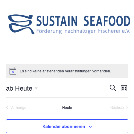
Search
Menu Canvas
Es sind keine anstehenden Veranstaltungen vorhanden.
Ver
Ve
ab Heute
Suche
Liste
An
Datum
Suc
Na
wählen.
Vorherige
Heute
Nächste
Veranstaltungen
Veranstal
und
Kalender abonnieren